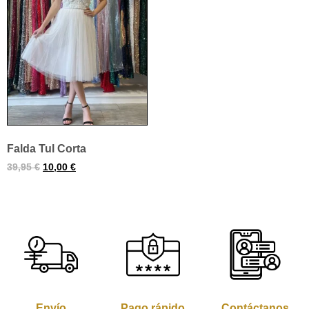
Falda Tul Corta
39,95
€
10,00
€
Envío
Pago rápido
Contáctanos