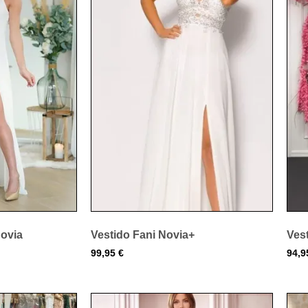
Novia
Vestido Fani Novia+
Vest
99,95
€
94,