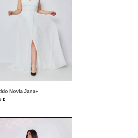
tido Novia Jana+
95
€