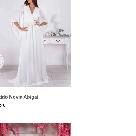
ido Novia Abigail
95
€