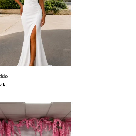
tido
95
€