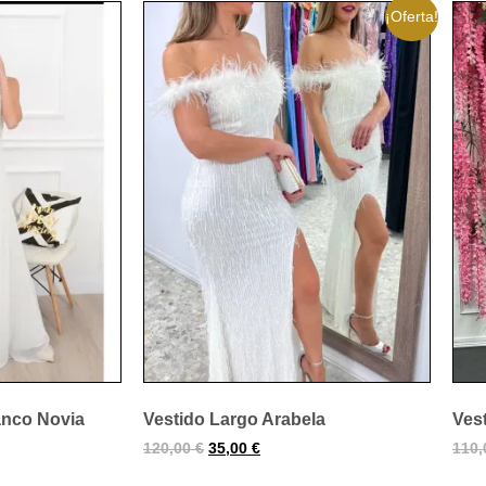
¡Oferta!
anco Novia
Vestido Largo Arabela
Ves
120,00
€
35,00
€
110