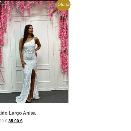
¡Oferta!
tido Largo Anisa
,00
€
35,00
€