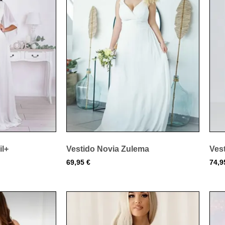
il+
Vestido Novia Zulema
Ves
69,95
€
74,