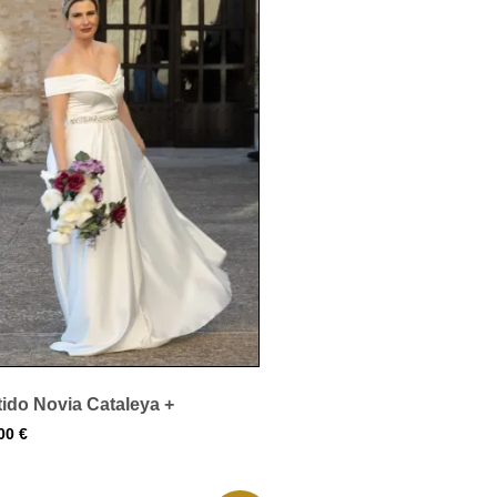
tido Novia Cataleya +
,00
€