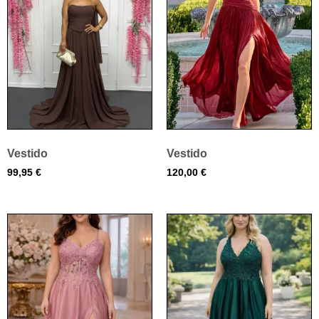
Vestido
Vestido
99,95
€
120,00
€