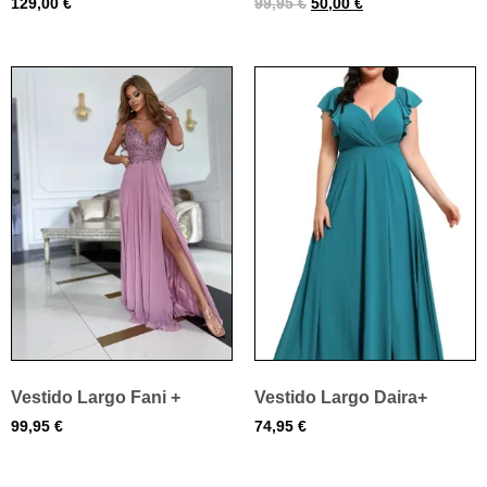
129,00
€
99,95
€
50,00
€
Vestido Largo Fani +
Vestido Largo Daira+
99,95
€
74,95
€