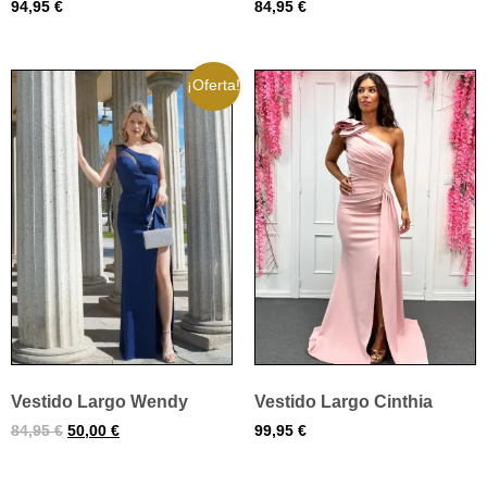
94,95
€
84,95
€
¡Oferta!
Vestido Largo Wendy
Vestido Largo Cinthia
84,95
€
50,00
€
99,95
€