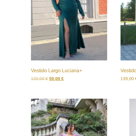
Vestido Largo Luciana+
Vestid
120,00
€
50,00
€
139,00