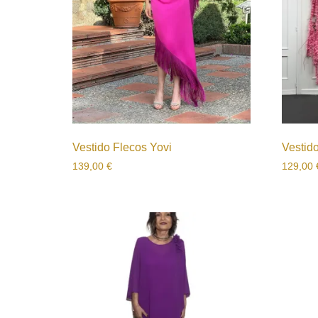
Vestido Flecos Yovi
Vestido
139,00
€
129,00