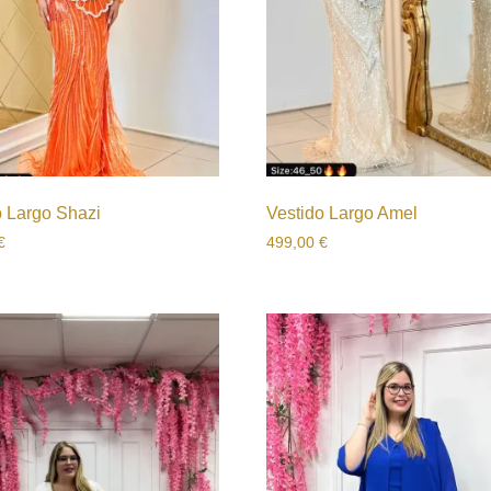
o Largo Shazi
Vestido Largo Amel
€
499,00
€