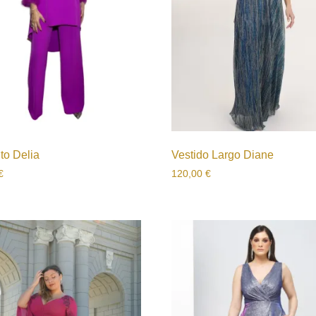
to Delia
Vestido Largo Diane
€
120,00
€