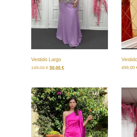
Vestido Largo
Vestid
149,00
€
50,00
€
499,00