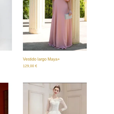
Vestido largo Maya+
129,00
€