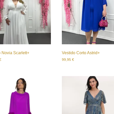
 Novia Scarlett+
Vestido Corto Astrid+
€
99,95
€