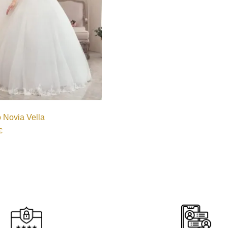
 Novia Vella
€