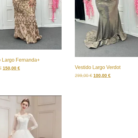
o Largo Fernanda+
Vestido Largo Verdot
€
150,00
€
299,00
€
100,00
€