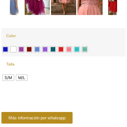
Color
Talla
S/M
M/L
Más información por whatsapp