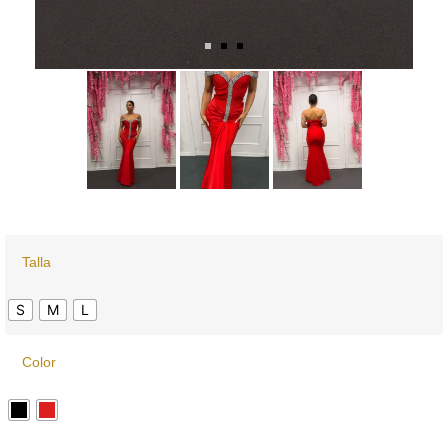
Talla
S
M
L
Color