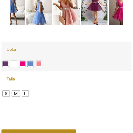
Color
Talla
S
M
L