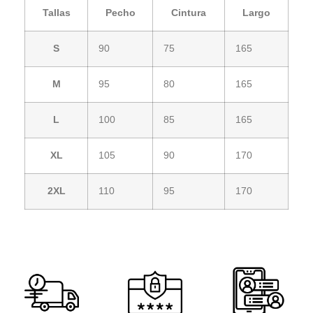
Tallas
Pecho
Cintura
Largo
S
90
75
165
M
95
80
165
L
100
85
165
XL
105
90
170
2XL
110
95
170