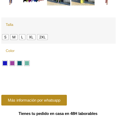
Talla
S
M
L
XL
2XL
Color
Más información por whatsapp
Tienes tu pedido en casa en 48H laborables