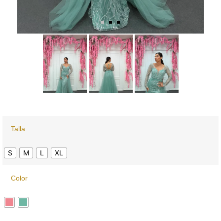
Talla
S
M
L
XL
Color