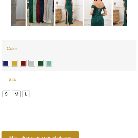
Color
Talla
S
M
L
Más información por whatsapp