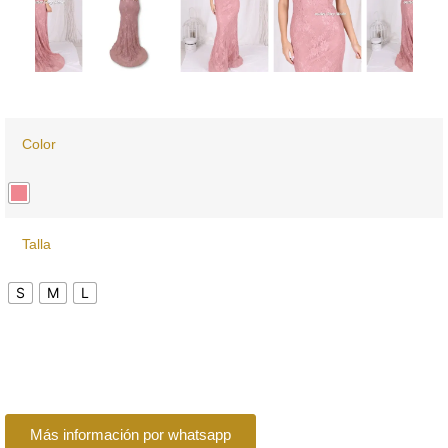
Color
Talla
S
M
L
Más información por whatsapp