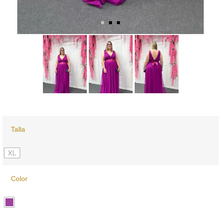
Talla
XL
Color