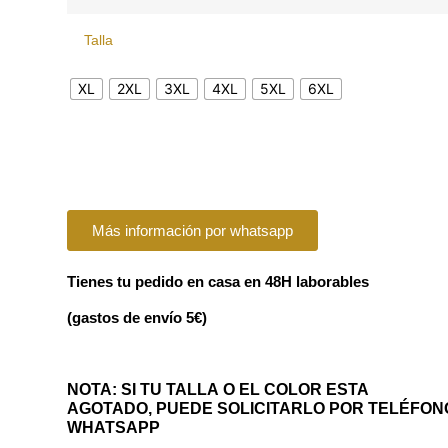
Talla
XL
2XL
3XL
4XL
5XL
6XL
Más información por whatsapp
Tienes tu pedido en casa en 48H laborables
(gastos de envío 5€)
NOTA: SI TU TALLA O EL COLOR ESTA
AGOTADO, PUEDE SOLICITARLO POR TELÉFON
WHATSAPP