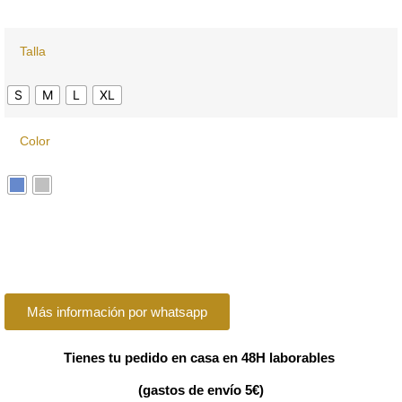
Talla
S
M
L
XL
Color
Más información por whatsapp
Tienes tu pedido en casa en 48H laborables
(gastos de envío 5€)