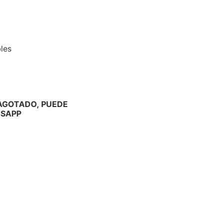
bles
 AGOTADO, PUEDE
TSAPP