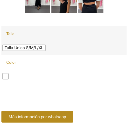
Talla
Talla Unica S/M/L/XL
Color
Más información por whatsapp