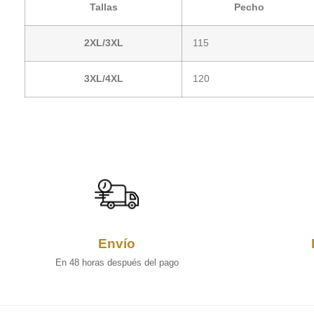
Tallas
Pecho
2XL/3XL
115
3XL/4XL
120
Envío
En 48 horas después del pago