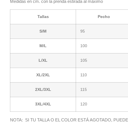
Medidas en cm. con la prenda estirada al máximo
Tallas
Pecho
S/M
95
M/L
100
L/XL
105
XL/2XL
110
2XL/3XL
115
3XL/4XL
120
NOTA: SI TU TALLA O EL COLOR ESTÁ AGOTADO, PUE