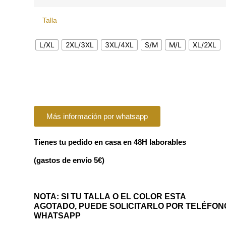
Talla
L/XL
2XL/3XL
3XL/4XL
S/M
M/L
XL/2XL
Más información por whatsapp
Tienes tu pedido en casa en 48H laborables
(gastos de envío 5€)
NOTA: SI TU TALLA O EL COLOR ESTA
AGOTADO, PUEDE SOLICITARLO POR TELÉFON
WHATSAPP